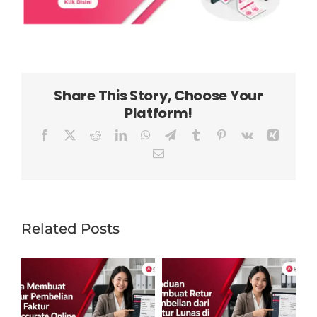
Share This Story, Choose Your
Platform!
Facebook
X
Reddit
LinkedIn
WhatsApp
Telegram
Tumblr
Pinterest
Vk
Xing
Email
Related Posts