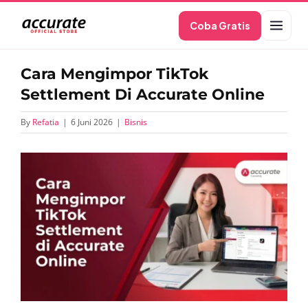
Skip
Coba Gratis
to
content
Cara Mengimpor TikTok
Settlement Di Accurate Online
By
Refatia
|
6 Juni 2026
|
Bisnis
View
Larger
Image