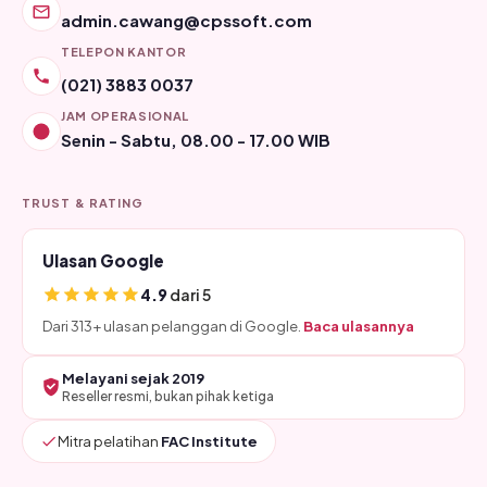
admin.cawang@cpssoft.com
TELEPON KANTOR
(021) 3883 0037
JAM OPERASIONAL
Senin - Sabtu, 08.00 - 17.00 WIB
TRUST & RATING
Ulasan Google
4.9
dari 5
Dari 313+ ulasan pelanggan di Google.
Baca ulasannya
Melayani sejak 2019
Reseller resmi, bukan pihak ketiga
Mitra pelatihan
FAC Institute