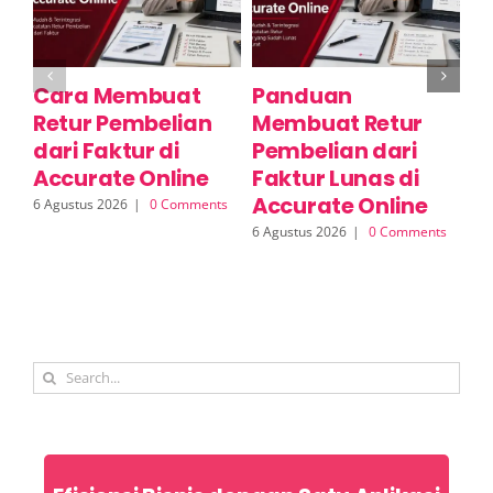
Cara Membuat
Panduan
C
Retur Pembelian
Membuat Retur
R
dari Faktur di
Pembelian dari
S
Accurate Online
Faktur Lunas di
A
Accurate Online
6 Agustus 2026
|
0 Comments
6 A
6 Agustus 2026
|
0 Comments
Search
for: