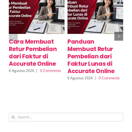
Cara Membuat
Panduan
C
Retur Pembelian
Membuat Retur
R
dari Faktur di
Pembelian dari
S
Accurate Online
Faktur Lunas di
A
Accurate Online
6 Agustus 2026
|
0 Comments
6 A
6 Agustus 2026
|
0 Comments
Search
for: