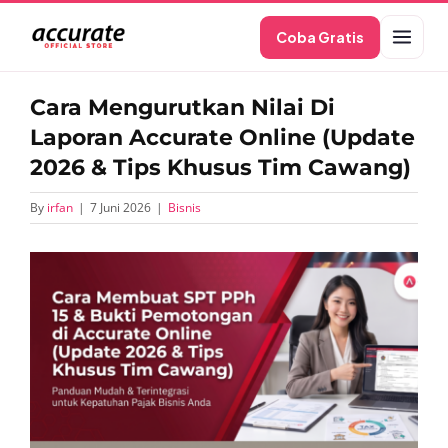
Skip
Coba Gratis
to
content
Cara Mengurutkan Nilai Di
Laporan Accurate Online (Update
2026 & Tips Khusus Tim Cawang)
By
irfan
|
7 Juni 2026
|
Bisnis
View
Larger
Image