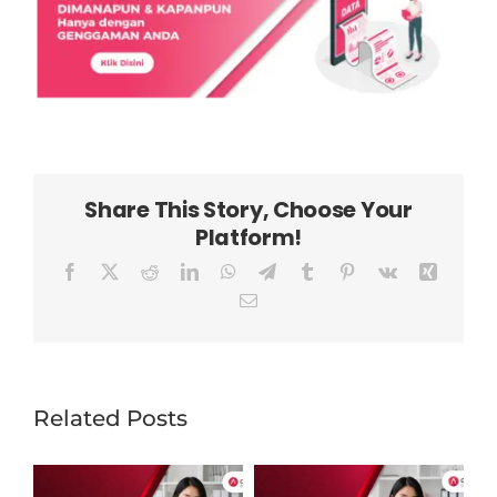
Share This Story, Choose Your
Platform!
Facebook
X
Reddit
LinkedIn
WhatsApp
Telegram
Tumblr
Pinterest
Vk
Xing
Email
Related Posts