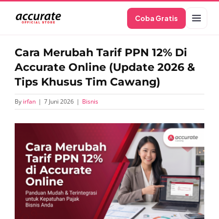
Skip
Coba Gratis
to
content
Cara Merubah Tarif PPN 12% Di
Accurate Online (Update 2026 &
Tips Khusus Tim Cawang)
By
irfan
|
7 Juni 2026
|
Bisnis
View
Larger
Image