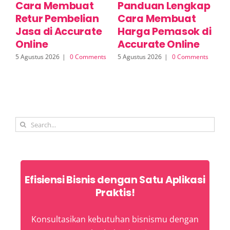
Cara Membuat
Panduan Lengkap
P
Retur Pembelian
Cara Membuat
Fi
Jasa di Accurate
Harga Pemasok di
P
Online
Accurate Online
A
5 Agustus 2026
|
0 Comments
5 Agustus 2026
|
0 Comments
5 A
Search
for:
Efisiensi Bisnis dengan Satu Aplikasi
Praktis!
Konsultasikan kebutuhan bisnismu dengan