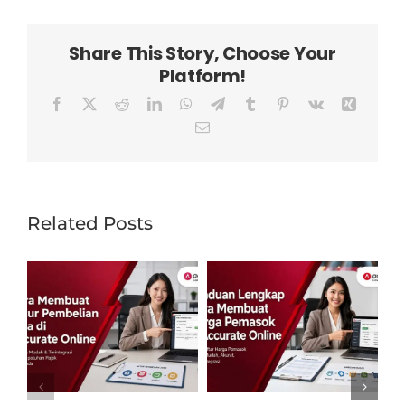
Share This Story, Choose Your
Platform!
Facebook
X
Reddit
LinkedIn
WhatsApp
Telegram
Tumblr
Pinterest
Vk
Xing
Email
Related Posts