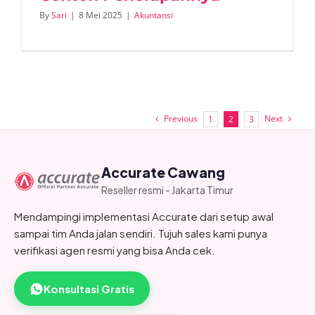
By
Sari
|
8 Mei 2025
|
Akuntansi
Previous
Next
1
2
3
Accurate Cawang
Reseller resmi - Jakarta Timur
Mendampingi implementasi Accurate dari setup awal
sampai tim Anda jalan sendiri. Tujuh sales kami punya
verifikasi agen resmi yang bisa Anda cek.
Konsultasi Gratis