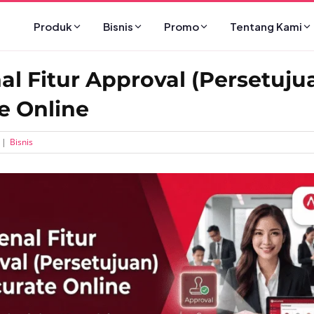
Produk
Bisnis
Promo
Tentang Kami
l Fitur Approval (Persetujua
e Online
|
Bisnis