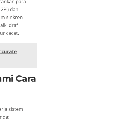
arankan para
12%) dan
um sinkron
iki draf
ur cacat.
ccurate
mi Cara
erja sistem
nda: