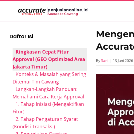
Skip
penjualanonline.id
to
Accurate Cawang
content
Mengena
Daftar Isi
Accurat
Ringkasan Cepat Fitur
Approval (GEO Optimized Area
By
Sari
|
13 Juni 2026
Jakarta Timur)
Konteks & Masalah yang Sering
View
Ditemui Tim Cawang
Larger
Langkah-Langkah Panduan:
Image
Memahami Cara Kerja Approval
1. Tahap Inisiasi (Mengaktifkan
Fitur)
2. Tahap Pengaturan Syarat
(Kondisi Transaksi)