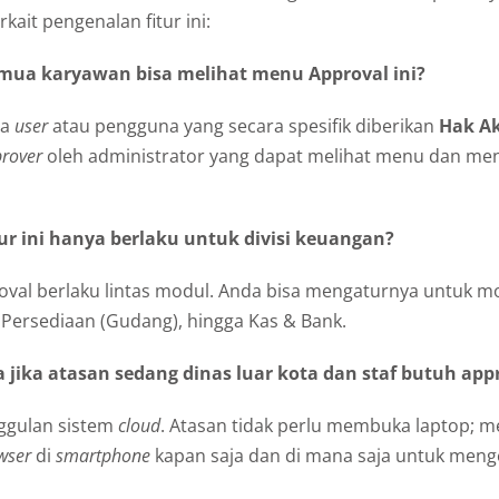
kait pengenalan fitur ini:
mua karyawan bisa melihat menu Approval ini?
ya
user
atau pengguna yang secara spesifik diberikan
Hak A
rover
oleh administrator yang dapat melihat menu dan men
ur ini hanya berlaku untuk divisi keuangan?
oval berlaku lintas modul. Anda bisa mengaturnya untuk m
 Persediaan (Gudang), hingga Kas & Bank.
jika atasan sedang dinas luar kota dan staf butuh app
nggulan sistem
cloud
. Atasan tidak perlu membuka laptop; 
wser
di
smartphone
kapan saja dan di mana saja untuk mengek