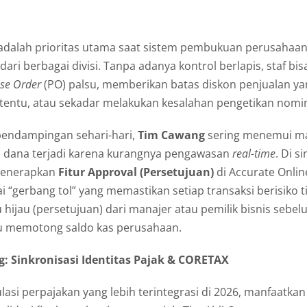
dalah prioritas utama saat sistem pembukuan perusahaan 
 dari berbagai divisi. Tanpa adanya kontrol berlapis, staf 
se Order
(PO) palsu, memberikan batas diskon penjualan yan
tentu, atau sekadar melakukan kesalahan pengetikan nomin
 pendampingan sehari-hari,
Tim Cawang
sering menemui mas
dana terjadi karena kurangnya pengawasan
real-time
. Di s
menerapkan
Fitur Approval (Persetujuan)
di Accurate Online.
i “gerbang tol” yang memastikan setiap transaksi berisiko t
hijau (persetujuan) dari manajer atau pemilik bisnis seb
u memotong saldo kas perusahaan.
: Sinkronisasi Identitas Pajak & CORETAX
si perpajakan yang lebih terintegrasi di 2026, manfaatkan 