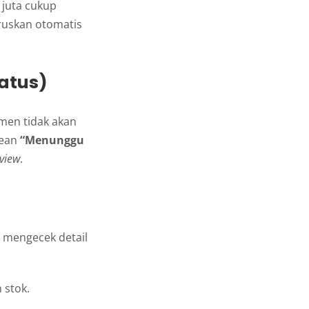
 juta cukup
eruskan otomatis
atus)
men tidak akan
rean
“Menunggu
view
.
 mengecek detail
 stok.