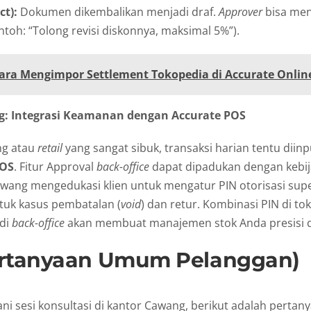
ct):
Dokumen dikembalikan menjadi draf.
Approver
bisa me
ntoh: “Tolong revisi diskonnya, maksimal 5%”).
ara Mengimpor Settlement Tokopedia di Accurate Onlin
g: Integrasi Keamanan dengan Accurate POS
ng atau
retail
yang sangat sibuk, transaksi harian tentu diin
POS
. Fitur Approval
back-office
dapat dipadukan dengan kebi
Cawang mengedukasi klien untuk mengatur PIN otorisasi supe
tuk kasus pembatalan (
void
) dan retur. Kombinasi PIN di tok
 di
back-office
akan membuat manajemen stok Anda presisi d
rtanyaan Umum Pelanggan)
ni sesi konsultasi di kantor Cawang, berikut adalah pertan