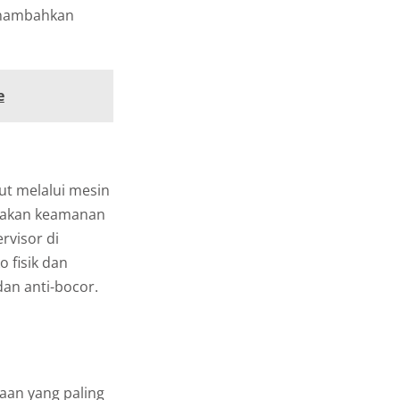
nambahkan
e
put melalui mesin
jakan keamanan
rvisor di
o fisik dan
an anti-bocor.
yaan yang paling