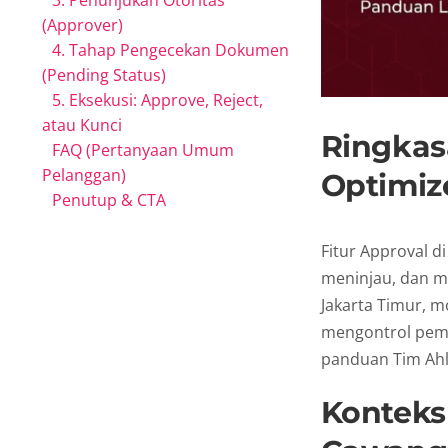
3. Penunjukan Otoritas
(Approver)
4. Tahap Pengecekan Dokumen
(Pending Status)
5. Eksekusi: Approve, Reject,
atau Kunci
Ringkas
FAQ (Pertanyaan Umum
Pelanggan)
Optimiz
Penutup & CTA
Fitur Approval d
meninjau, dan m
Jakarta Timur, m
mengontrol pemb
panduan Tim Ahl
Konteks