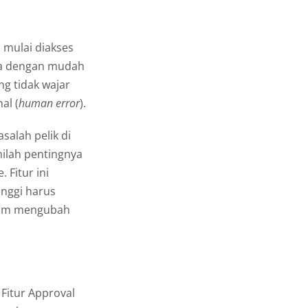
mulai diakses
bisa dengan mudah
g tidak wajar
al (
human error
).
alah pelik di
inilah pentingnya
 Fitur ini
inggi harus
elum mengubah
Fitur Approval