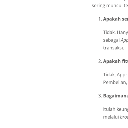
sering muncul ter
Apakah se
Tidak. Han
sebagai
App
transaksi.
Apakah fit
Tidak, Appr
Pembelian,
Bagaimana 
Itulah keu
melalui
bro