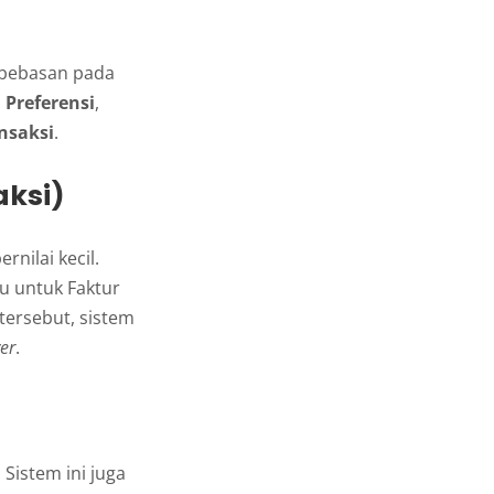
kebebasan pada
h
Preferensi
,
nsaksi
.
aksi)
rnilai kecil.
u untuk Faktur
 tersebut, sistem
er
.
Sistem ini juga