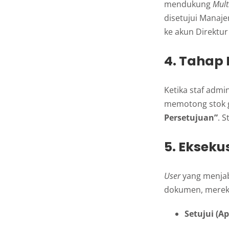
mendukung
Mult
disetujui Manaje
ke akun Direktu
4. Tahap
Ketika staf adm
memotong stok g
Persetujuan”
. 
5. Ekseku
User
yang menjab
dokumen, mereka
Setujui (Ap