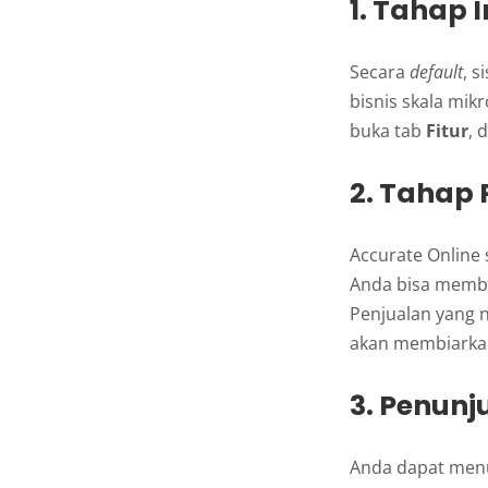
1. Tahap 
Secara
default
, 
bisnis skala mi
buka tab
Fitur
, 
2. Tahap 
Accurate Online s
Anda bisa mem
Penjualan yang ni
akan membiarkan
3. Penunj
Anda dapat menu