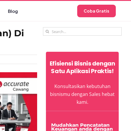
Blog
Coba Gratis
Search
n) Di
for:
Efisiensi Bisnis dengan
Satu Aplikasi Praktis!
Konsultasikan kebutuhan
bisnismu dengan Sales hebat
kami.