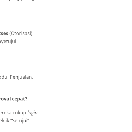
kses
(Otorisasi)
yetujui
odul Penjualan,
roval cepat?
mereka cukup
login
lik “Setujui”.