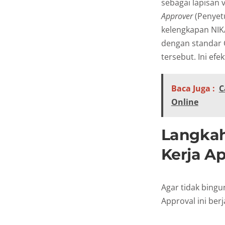
sebagai lapisan 
Approver
(Penyetu
kelengkapan NIK
dengan standar C
tersebut. Ini ef
Baca Juga :
C
Online
Langka
Kerja A
Agar tidak bingu
Approval ini ber