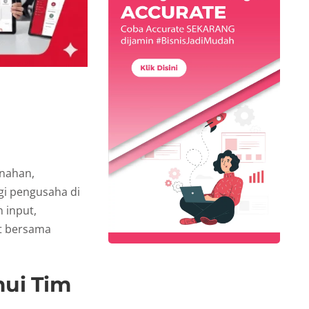
enahan,
gi pengusaha di
 input,
t bersama
mui Tim