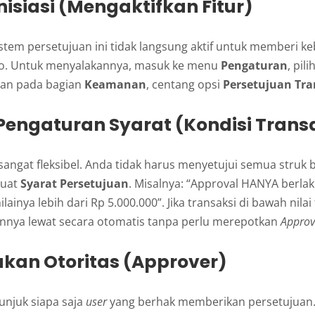
Inisiasi (Mengaktifkan Fitur)
sistem persetujuan ini tidak langsung aktif untuk memberi 
kro. Untuk menyalakannya, masuk ke menu
Pengaturan
, pili
dan pada bagian
Keamanan
, centang opsi
Persetujuan Tra
Pengaturan Syarat (Kondisi Trans
angat fleksibel. Anda tidak harus menyetujui semua struk be
buat
Syarat Persetujuan
. Misalnya: “Approval HANYA berlak
lainya lebih dari Rp 5.000.000”. Jika transaksi di bawah nilai
nya lewat secara otomatis tanpa perlu merepotkan
Approv
ukan Otoritas (Approver)
njuk siapa saja
user
yang berhak memberikan persetujuan. 