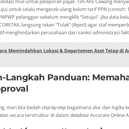
validasi final untuk pelaporan pajak. Tim Ahli Cawang meny
ju) untuk selalu mengecek ulang kolom tarif PPN (contoh: 
/NPWP pelanggan sebelum mengklik “Setujui”. Jika data bel
ORETAX, langsung tekan “Tolak” (
Reject
) agar staf memperba
ektif menghindarkan perusahaan dari sanksi administrasi fakt
ara Memindahkan Lokasi & Departemen Aset Tetap di A
h-Langkah Panduan: Memaha
pproval
ng, mari kita bedah
step-by-step
bagaimana alur dan logika k
jalan secara terstruktur di dalam
database
Accurate Online A