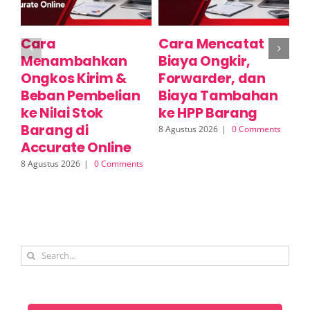
Cara
Cara Mencatat
C
Menambahkan
Biaya Ongkir,
S
Ongkos Kirim &
Forwarder, dan
M
Beban Pembelian
Biaya Tambahan
(
ke Nilai Stok
ke HPP Barang
A
Barang di
8 Agustus 2026
|
0 Comments
8 A
Accurate Online
8 Agustus 2026
|
0 Comments
Search
for: