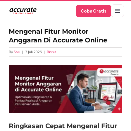
Skip
Coba Gratis
to
content
Mengenal Fitur Monitor
Anggaran Di Accurate Online
By
Sari
|
3 Juli 2026
|
Bisnis
View
Larger
Image
Ringkasan Cepat Mengenal Fitur