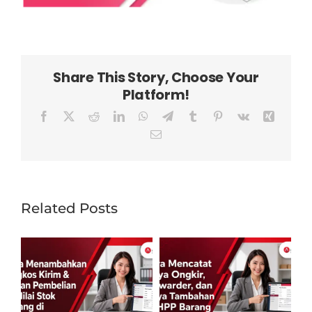
Share This Story, Choose Your
Platform!
Facebook
X
Reddit
LinkedIn
WhatsApp
Telegram
Tumblr
Pinterest
Vk
Xing
Email
Related Posts