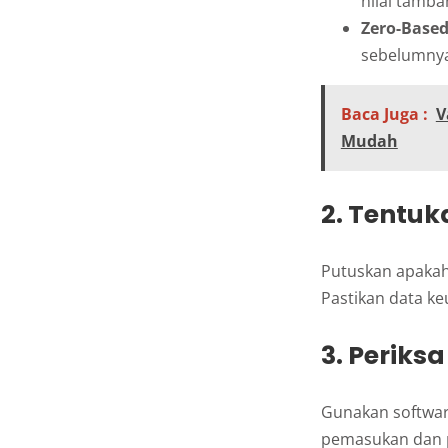
nilai tamba
Zero-Based
sebelumny
Baca Juga :
V
Mudah
2. Tentu
Putuskan apakah 
Pastikan data ke
3. Perik
Gunakan softwar
pemasukan dan p