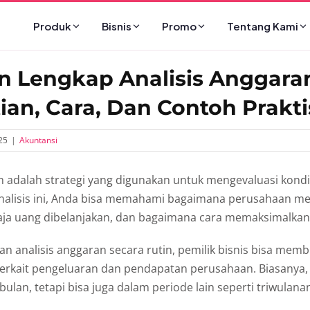
Produk
Bisnis
Promo
Tentang Kami
 Lengkap Analisis Anggara
ian, Cara, Dan Contoh Prakti
25
|
Akuntansi
n adalah strategi yang digunakan untuk mengevaluasi kondis
analisis ini, Anda bisa memahami bagaimana perusahaan m
aja uang dibelanjakan, dan bagaimana cara memaksimalka
 analisis anggaran secara rutin, pemilik bisnis bisa mem
 terkait pengeluaran dan pendapatan perusahaan. Biasanya, a
 bulan, tetapi bisa juga dalam periode lain seperti triwulan