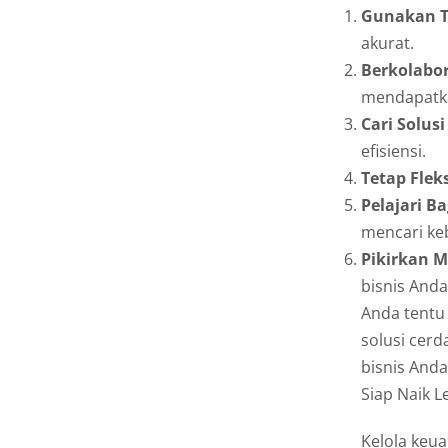
Gunakan T
akurat.
Berkolabo
mendapatka
Cari Solusi
efisiensi.
Tetap Flek
Pelajari B
mencari keb
Pikirkan 
bisnis Anda
Anda tentu
solusi cer
bisnis Anda
Siap Naik L
Kelola keua