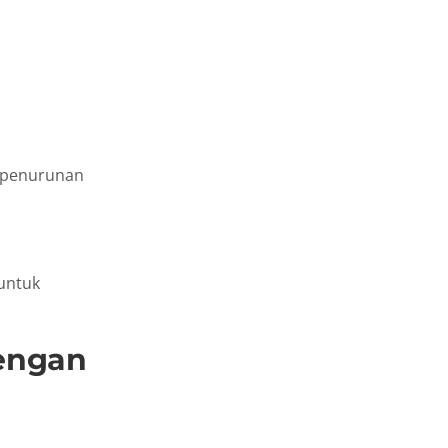
a penurunan
untuk
Dengan