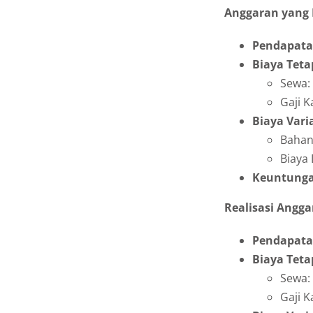
Anggaran yang D
Pendapat
Biaya Teta
Sewa:
Gaji K
Biaya Vari
Bahan
Biaya 
Keuntunga
Realisasi Anggar
Pendapat
Biaya Teta
Sewa:
Gaji K