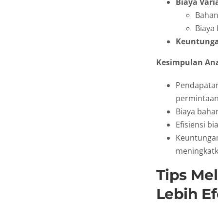
Biaya Vari
Bahan
Biaya 
Keuntung
Kesimpulan Anal
Pendapatan
permintaan
Biaya baha
Efisiensi bi
Keuntungan
meningkatk
Tips Me
Lebih Ef