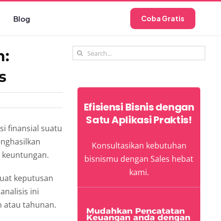
Blog
Coba Gratis
Search
n:
for:
s
Efisiensi Bisnis dengan
Satu Aplikasi Praktis!
i finansial suatu
enghasilkan
Konsultasikan kebutuhan
n keuntungan.
bisnismu dengan Sales hebat
kami.
buat keputusan
nalisis ini
an atau tahunan.