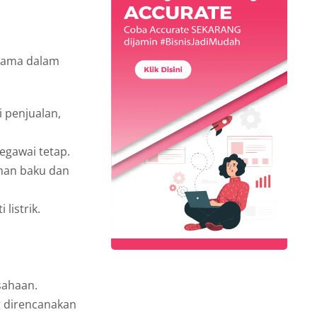
tama dalam
 penjualan,
egawai tetap.
ahan baku dan
listrik.
sahaan.
 direncanakan