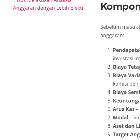
Tips Melakukan Analisis
Kompon
Anggaran dengan Lebih Efektif
Sebelum masuk k
anggaran:
Pendapata
investasi, 
Biaya Teta
Biaya Vari
komisi penj
Biaya Semi
Keuntunga
Arus Kas
– 
Modal
– Su
Aset dan Li
Target Ang