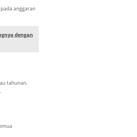
u pada anggaran
ungnya dengan
tau tahunan.
.
semua