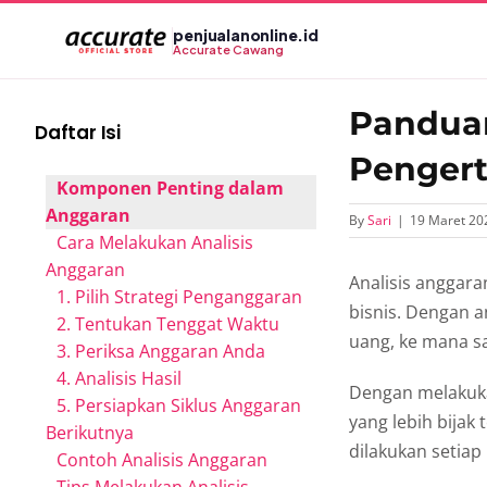
Skip
penjualanonline.id
to
Accurate Cawang
content
Panduan
Daftar Isi
Pengert
Komponen Penting dalam
Anggaran
By
Sari
|
19 Maret 20
Cara Melakukan Analisis
Anggaran
Analisis anggara
1. Pilih Strategi Penganggaran
bisnis. Dengan 
2. Tentukan Tenggat Waktu
uang, ke mana s
3. Periksa Anggaran Anda
4. Analisis Hasil
Dengan melakukan
5. Persiapkan Siklus Anggaran
yang lebih bijak
Berikutnya
dilakukan setiap
Contoh Analisis Anggaran