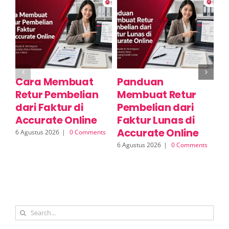
Cara Membuat
Panduan
C
Retur Pembelian
Membuat Retur
R
dari Faktur di
Pembelian dari
S
Accurate Online
Faktur Lunas di
A
Accurate Online
6 Agustus 2026
|
0 Comments
6 A
6 Agustus 2026
|
0 Comments
Search
for: