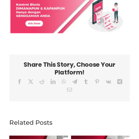
Share This Story, Choose Your
Platform!
Facebook
X
Reddit
LinkedIn
WhatsApp
Telegram
Tumblr
Pinterest
Vk
Xing
Email
Related Posts