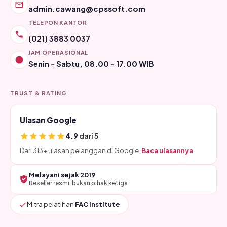
admin.cawang@cpssoft.com
TELEPON KANTOR
(021) 3883 0037
JAM OPERASIONAL
Senin - Sabtu, 08.00 - 17.00 WIB
TRUST & RATING
Ulasan Google
4.9
dari 5
Dari 313+ ulasan pelanggan di Google.
Baca ulasannya
Melayani sejak 2019
Reseller resmi, bukan pihak ketiga
Mitra pelatihan
FAC Institute