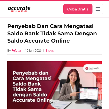
Skip
Coba Gratis
to
content
Penyebab Dan Cara Mengatasi
Saldo Bank Tidak Sama Dengan
Saldo Accurate Online
By
Refatia
|
15 Juni 2026
|
Bisnis
View
Larger
Image