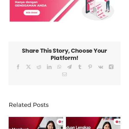
Share This Story, Choose Your
Platform!
Facebook
X
Reddit
LinkedIn
WhatsApp
Telegram
Tumblr
Pinterest
Vk
Xing
Email
Related Posts