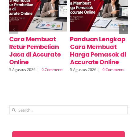
Cara Membuat
Panduan Lengkap
P
Retur Pembelian
Cara Membuat
Fi
Jasa di Accurate
Harga Pemasok di
P
Online
Accurate Online
A
5 Agustus 2026
|
0 Comments
5 Agustus 2026
|
0 Comments
5 A
Search
for: