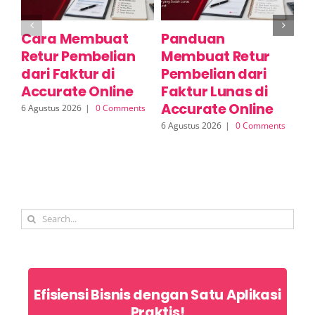
Cara Membuat
Panduan
C
Retur Pembelian
Membuat Retur
R
dari Faktur di
Pembelian dari
S
Accurate Online
Faktur Lunas di
A
Accurate Online
6 Agustus 2026
|
0 Comments
6 A
6 Agustus 2026
|
0 Comments
Search
for:
Efisiensi Bisnis dengan Satu Aplikasi
Praktis!