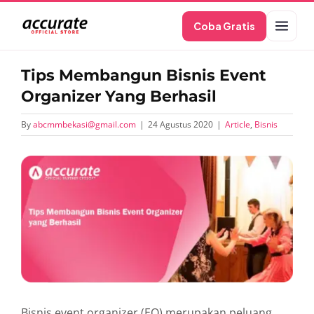
Skip
Coba Gratis
to
content
Tips Membangun Bisnis Event
Organizer Yang Berhasil
By
abcmmbekasi@gmail.com
|
24 Agustus 2020
|
Article
,
Bisnis
View
Larger
Image
Bisnis event organizer (EO) merupakan peluang