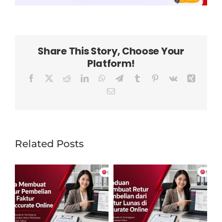
Share This Story, Choose Your
Platform!
Facebook
X
Reddit
LinkedIn
WhatsApp
Telegram
Tumblr
Pinterest
Vk
Xing
Email
Related Posts