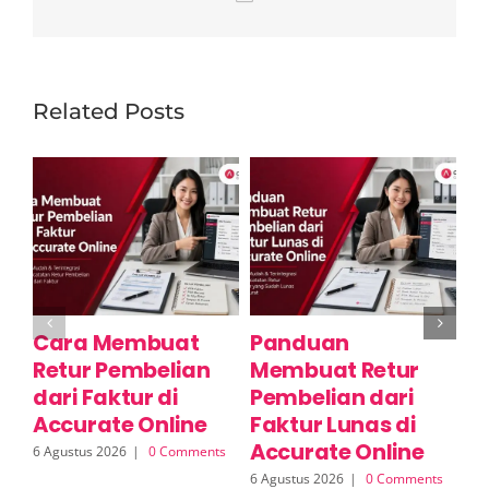
Related Posts
Cara Membuat
Panduan
C
Retur Pembelian
Membuat Retur
R
dari Faktur di
Pembelian dari
S
Accurate Online
Faktur Lunas di
A
Accurate Online
6 Agustus 2026
|
0 Comments
6 A
6 Agustus 2026
|
0 Comments