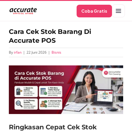
Skip
Coba Gratis
to
content
Cara Cek Stok Barang Di
Accurate POS
By
irfan
|
22 Juni 2026
|
Bisnis
View
Larger
Image
Ringkasan Cepat Cek Stok