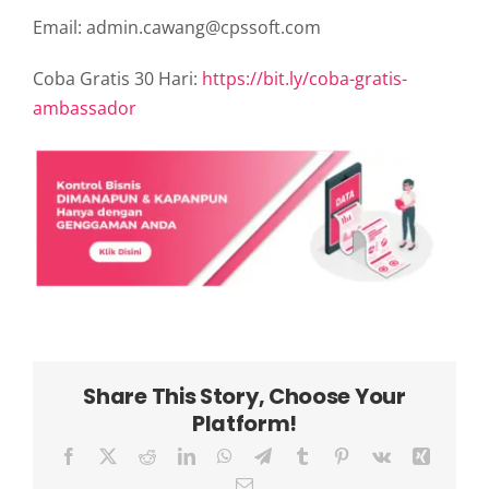
Email: admin.cawang@cpssoft.com
Coba Gratis 30 Hari:
https://bit.ly/coba-gratis-
ambassador
Share This Story, Choose Your
Platform!
Facebook
X
Reddit
LinkedIn
WhatsApp
Telegram
Tumblr
Pinterest
Vk
Xing
Email