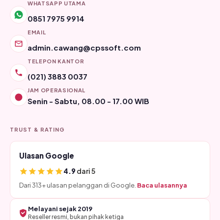
WHATSAPP UTAMA
0851 7975 9914
EMAIL
admin.cawang@cpssoft.com
TELEPON KANTOR
(021) 3883 0037
JAM OPERASIONAL
Senin - Sabtu, 08.00 - 17.00 WIB
TRUST & RATING
Ulasan Google
4.9
dari 5
Dari 313+ ulasan pelanggan di Google.
Baca ulasannya
Melayani sejak 2019
Reseller resmi, bukan pihak ketiga