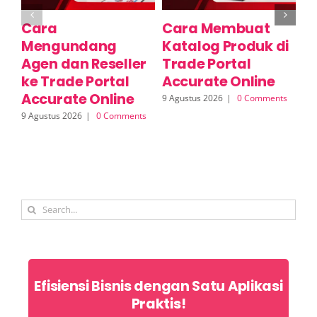
Cara
Cara Membuat
C
Mengundang
Katalog Produk di
Ko
Agen dan Reseller
Trade Portal
T
ke Trade Portal
Accurate Online
A
Accurate Online
a
9 Agustus 2026
|
0 Comments
R
9 Agustus 2026
|
0 Comments
9 A
Search
for:
Efisiensi Bisnis dengan Satu Aplikasi
Praktis!