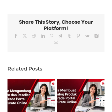
Share This Story, Choose Your
Platform!
Facebook
X
Reddit
LinkedIn
WhatsApp
Telegram
Tumblr
Pinterest
Vk
Xing
Email
Related Posts