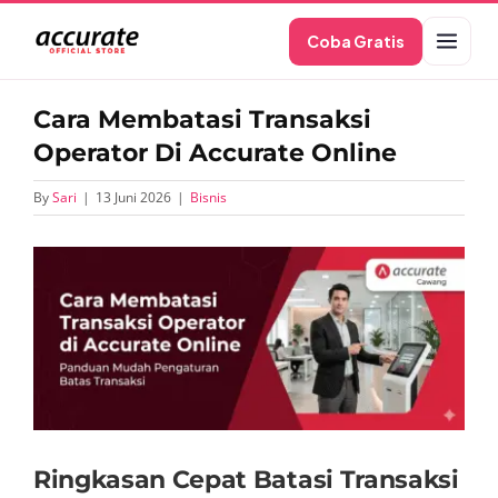
Skip
Coba Gratis
to
content
Cara Membatasi Transaksi
Operator Di Accurate Online
By
Sari
|
13 Juni 2026
|
Bisnis
View
Larger
Image
Ringkasan Cepat Batasi Transaksi