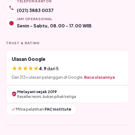
TELEPON KANTOR
(021) 3883 0037
JAM OPERASIONAL
Senin - Sabtu, 08.00 - 17.00 WIB
TRUST & RATING
Ulasan Google
4.9
dari 5
Dari 313+ ulasan pelanggan di Google.
Baca ulasannya
Melayani sejak 2019
Reseller resmi, bukan pihak ketiga
Mitra pelatihan
FAC Institute