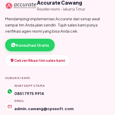
Accurate Cawang
Reseller resmi - Jakarta Timur
Mendampingi implementasi Accurate dari setup awal
sampai tim Anda jalan sendiri. Tujuh sales kami punya
verifikasi agen resmi yang bisa Anda cek.
Konsultasi Gratis
Cek verifikasi tim sales kami
HUBUNGI KAMI
WHATSAPP UTAMA
0851 7975 9914
EMAIL
admin.cawang@cpssoft.com