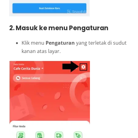
2. Masuk ke menu Pengaturan
Klik menu
Pengaturan
yang terletak di sudut
kanan atas layar.