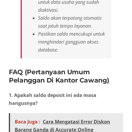
untuk data usaha yang sudah
diaktivasi.
Saldo akan terpotong otomatis
saat jatuh tempo layanan.
Pastikan saldo mencukupi untuk
menghindari gangguan akses
database.
FAQ (Pertanyaan Umum
Pelanggan Di Kantor Cawang)
1. Apakah saldo deposit ini ada masa
hangusnya?
Baca Juga :
Cara Mengatasi Error Diskon
Barang Ganda di Accurate Online