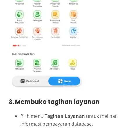
3. Membuka tagihan layanan
Pilih menu
Tagihan Layanan
untuk melihat
informasi pembayaran database.