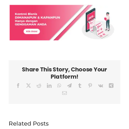
Share This Story, Choose Your
Platform!
Facebook
X
Reddit
LinkedIn
WhatsApp
Telegram
Tumblr
Pinterest
Vk
Xing
Email
Related Posts