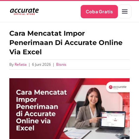
Skip
Coba Gratis
to
content
Cara Mencatat Impor
Penerimaan Di Accurate Online
Via Excel
By
Refatia
|
6 Juni 2026
|
Bisnis
View
Larger
Image