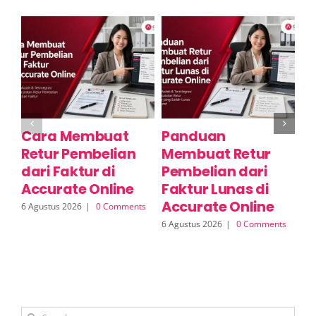
Cara Membuat
Panduan
C
Retur Pembelian
Membuat Retur
R
dari Faktur di
Pembelian dari
S
Accurate Online
Faktur Lunas di
A
Accurate Online
6 Agustus 2026
|
0 Comments
6 A
6 Agustus 2026
|
0 Comments
Search