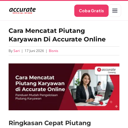
Skip
Coba Gratis
to
content
Cara Mencatat Piutang
Karyawan Di Accurate Online
By
Sari
|
17 Juni 2026
|
Bisnis
View
Larger
Image
Ringkasan Cepat Piutang