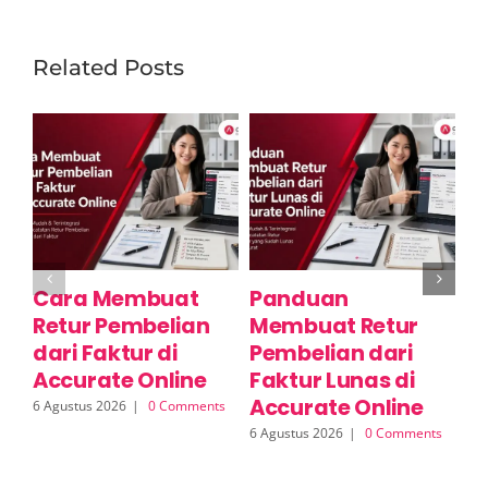
Related Posts
Cara Membuat
Panduan
C
Retur Pembelian
Membuat Retur
R
dari Faktur di
Pembelian dari
S
Accurate Online
Faktur Lunas di
A
Accurate Online
6 Agustus 2026
|
0 Comments
6 A
6 Agustus 2026
|
0 Comments