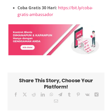
Coba Gratis 30 Hari:
https://bit.ly/coba-
gratis-ambassador
Share This Story, Choose Your
Platform!
Facebook
X
Reddit
LinkedIn
WhatsApp
Telegram
Tumblr
Pinterest
Vk
Xing
Email