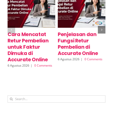
Cara Mencatat
Penjelasan dan
P
Retur Pembelian
Fungsi Retur
B
untuk Faktur
Pembelian di
P
Dimuka di
Accurate Online
A
Accurate Online
6 Agustus 2026
|
0 Comments
6 A
6 Agustus 2026
|
0 Comments
Search
for: