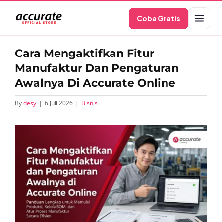
Skip
Coba Gratis
to
content
Cara Mengaktifkan Fitur
Manufaktur Dan Pengaturan
Awalnya Di Accurate Online
By
desy
|
6 Juli 2026
|
Bisnis
View
Larger
Image