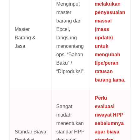
Menginput
melakukan
master
penyesuaian
barang dari
massal
Master
Excel,
(mass
Barang &
langsung
update)
Jasa
mencentang
untuk
opsi “Bahan
mengubah
Baku” /
tipe/peran
“Diproduksi”.
ratusan
barang lama.
Perlu
Sangat
evaluasi
mudah
riwayat HPP
menentukan
sebelumnya
Standar Biaya
standar HPP
agar biaya