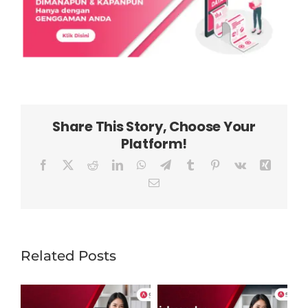
Share This Story, Choose Your
Platform!
Facebook
X
Reddit
LinkedIn
WhatsApp
Telegram
Tumblr
Pinterest
Vk
Xing
Email
Related Posts