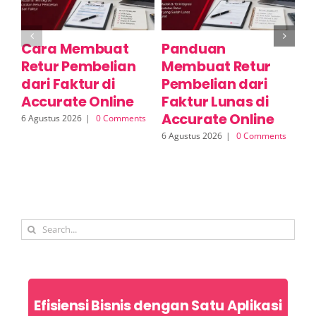
Cara Membuat
Panduan
C
Retur Pembelian
Membuat Retur
R
dari Faktur di
Pembelian dari
S
Accurate Online
Faktur Lunas di
A
Accurate Online
6 Agustus 2026
|
0 Comments
6 A
6 Agustus 2026
|
0 Comments
Search
for:
Efisiensi Bisnis dengan Satu Aplikasi