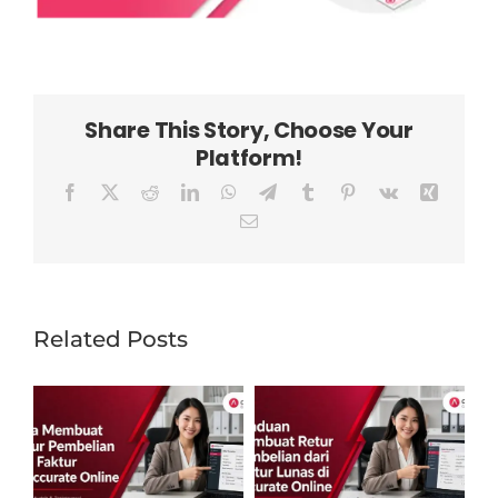
Share This Story, Choose Your
Platform!
Facebook
X
Reddit
LinkedIn
WhatsApp
Telegram
Tumblr
Pinterest
Vk
Xing
Email
Related Posts