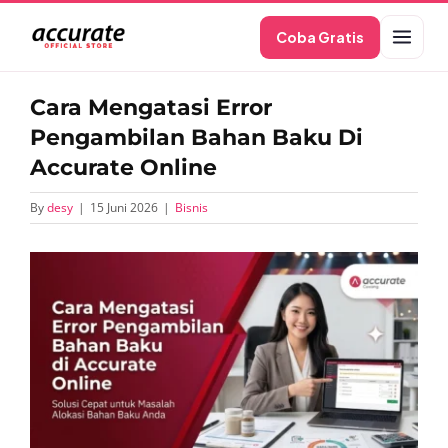
Skip
Coba Gratis
to
content
Cara Mengatasi Error
Pengambilan Bahan Baku Di
Accurate Online
By
desy
|
15 Juni 2026
|
Bisnis
View
Larger
Image