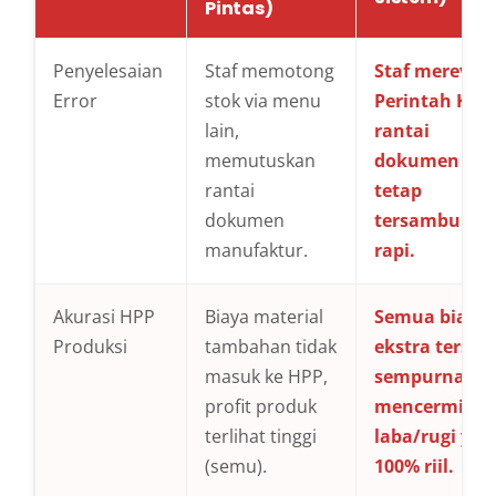
Pintas)
Penyelesaian
Staf memotong
Staf merevisi
Error
stok via menu
Perintah Kerj
lain,
rantai
memutuskan
dokumen
rantai
tetap
dokumen
tersambung
manufaktur.
rapi.
Akurasi HPP
Biaya material
Semua biaya
Produksi
tambahan tidak
ekstra terser
masuk ke HPP,
sempurna,
profit produk
mencermink
terlihat tinggi
laba/rugi yan
(semu).
100% riil.