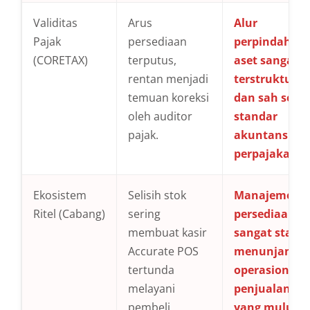
Validitas
Arus
Alur
Pajak
persediaan
perpindahan
(CORETAX)
terputus,
aset sangat
rentan menjadi
terstruktur
temuan koreksi
dan sah seca
oleh auditor
standar
pajak.
akuntansi
perpajakan.
Ekosistem
Selisih stok
Manajemen
Ritel (Cabang)
sering
persediaan
membuat kasir
sangat stabil,
Accurate POS
menunjang
tertunda
operasional
melayani
penjualan
pembeli.
yang mulus d