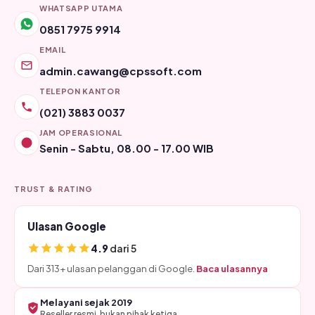
WHATSAPP UTAMA
0851 7975 9914
EMAIL
admin.cawang@cpssoft.com
TELEPON KANTOR
(021) 3883 0037
JAM OPERASIONAL
Senin - Sabtu, 08.00 - 17.00 WIB
TRUST & RATING
Ulasan Google
4.9
dari 5
Dari 313+ ulasan pelanggan di Google.
Baca ulasannya
Melayani sejak 2019
Reseller resmi, bukan pihak ketiga