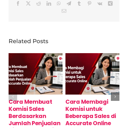
Facebook
X
Reddit
LinkedIn
WhatsApp
Telegram
Tumblr
Pinterest
Vk
Xing
Email
Related Posts
Cara Membuat
Cara Membagi
C
Komisi Sales
Komisi untuk
K
Berdasarkan
Beberapa Sales di
B
Jumlah Penjualan
Accurate Online
T