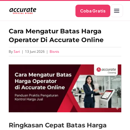
Skip
Coba Gratis
to
content
Cara Mengatur Batas Harga
Operator Di Accurate Online
By
Sari
|
13 Juni 2026
|
Bisnis
View
Larger
Image
Ringkasan Cepat Batas Harga