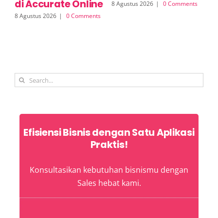
di Accurate Online
d
8 Agustus 2026
|
0 Comments
8 Agustus 2026
|
0 Comments
8 A
Search
for:
Efisiensi Bisnis dengan Satu Aplikasi
Praktis!
Konsultasikan kebutuhan bisnismu dengan
Sales hebat kami.