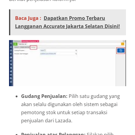
Baca Juga :
Dapatkan Promo Terbaru
Langganan Accurate Jakarta Selatan Disini!
Gudang Penjualan:
Pilih satu gudang yang
akan selalu digunakan oleh sistem sebagai
pemotong stok untuk setiap transaksi
penjualan dari Lazada.
Penjualan atas Pelanggan:
Silakan pilih