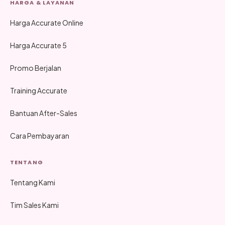
HARGA & LAYANAN
Harga Accurate Online
Harga Accurate 5
Promo Berjalan
Training Accurate
Bantuan After-Sales
Cara Pembayaran
TENTANG
Tentang Kami
Tim Sales Kami