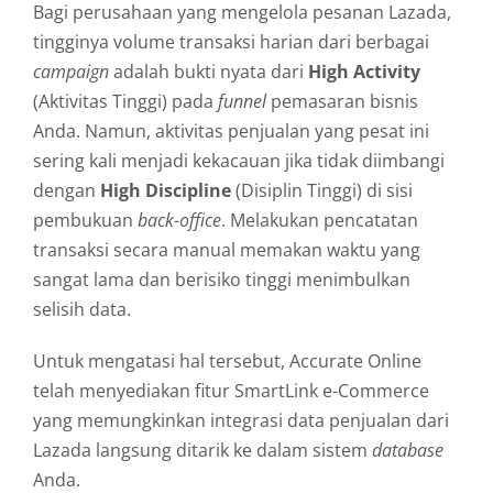
Bagi perusahaan yang mengelola pesanan Lazada,
tingginya volume transaksi harian dari berbagai
campaign
adalah bukti nyata dari
High Activity
(Aktivitas Tinggi) pada
funnel
pemasaran bisnis
Anda. Namun, aktivitas penjualan yang pesat ini
sering kali menjadi kekacauan jika tidak diimbangi
dengan
High Discipline
(Disiplin Tinggi) di sisi
pembukuan
back-office
. Melakukan pencatatan
transaksi secara manual memakan waktu yang
sangat lama dan berisiko tinggi menimbulkan
selisih data.
Untuk mengatasi hal tersebut, Accurate Online
telah menyediakan fitur SmartLink e-Commerce
yang memungkinkan integrasi data penjualan dari
Lazada langsung ditarik ke dalam sistem
database
Anda.