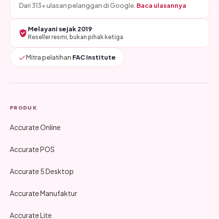
Dari 313+ ulasan pelanggan di Google.
Baca ulasannya
Melayani sejak 2019
Reseller resmi, bukan pihak ketiga
Mitra pelatihan
FAC Institute
PRODUK
Accurate Online
Accurate POS
Accurate 5 Desktop
Accurate Manufaktur
Accurate Lite