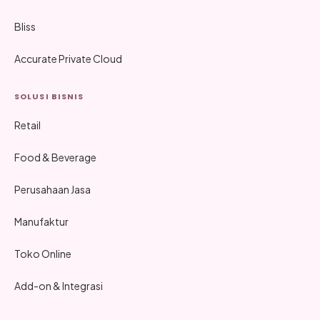
Bliss
Accurate Private Cloud
SOLUSI BISNIS
Retail
Food & Beverage
Perusahaan Jasa
Manufaktur
Toko Online
Add-on & Integrasi