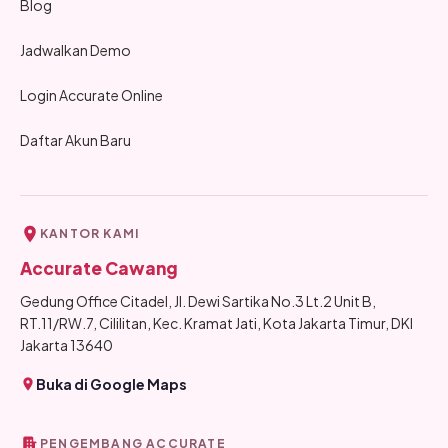
Blog
Jadwalkan Demo
Login Accurate Online
Daftar Akun Baru
KANTOR KAMI
Accurate Cawang
Gedung Office Citadel, Jl. Dewi Sartika No.3 Lt.2 Unit B,
RT.11/RW.7, Cililitan, Kec. Kramat Jati, Kota Jakarta Timur, DKI
Jakarta 13640
Buka di Google Maps
PENGEMBANG ACCURATE