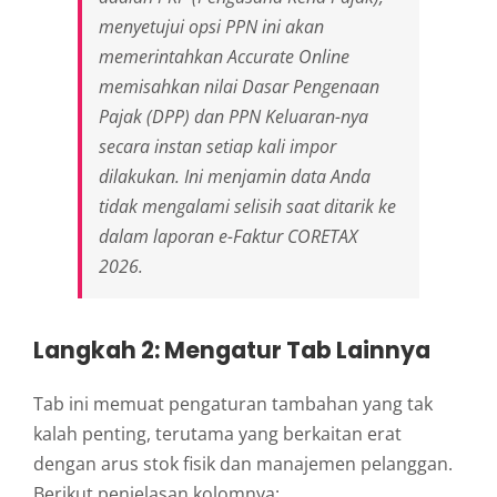
menyetujui opsi PPN ini akan
memerintahkan Accurate Online
memisahkan nilai Dasar Pengenaan
Pajak (DPP) dan PPN Keluaran-nya
secara instan setiap kali impor
dilakukan. Ini menjamin data Anda
tidak mengalami selisih saat ditarik ke
dalam laporan e-Faktur CORETAX
2026.
Langkah 2: Mengatur Tab Lainnya
Tab ini memuat pengaturan tambahan yang tak
kalah penting, terutama yang berkaitan erat
dengan arus stok fisik dan manajemen pelanggan.
Berikut penjelasan kolomnya: