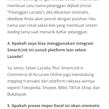
membuat satu nama pelanggan
default
(misal:
“Pelanggan Lazada”). Jika dibiarkan otomatis,
database
Anda akan penuh dengan puluhan ribu
nama
user
retail sekali-beli yang membuat sistem
loading
lama saat menarik daftar pelanggan.
4. Apakah saya bisa menggunakan integrasi
SmartLink ini untuk platform lain selain
Lazada?
Ya, tentu. Selain Lazada, fitur SmartLink e-
Commerce di Accurate Online juga mendukung
mapping
transaksi dari platform raksasa lainnya
seperti Tokopedia, Shopee, Blibli, TikTok Shop, dan
Bukalapak.
5. Apakah proses impor Excel ini akan otomatis