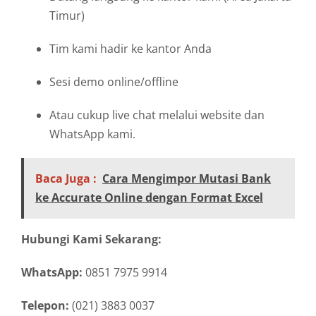
Timur)
Tim kami hadir ke kantor Anda
Sesi demo online/offline
Atau cukup live chat melalui website dan
WhatsApp kami.
Baca Juga :
Cara Mengimpor Mutasi Bank
ke Accurate Online dengan Format Excel
Hubungi Kami Sekarang:
WhatsApp:
0851 7975 9914
Telepon:
(021) 3883 0037