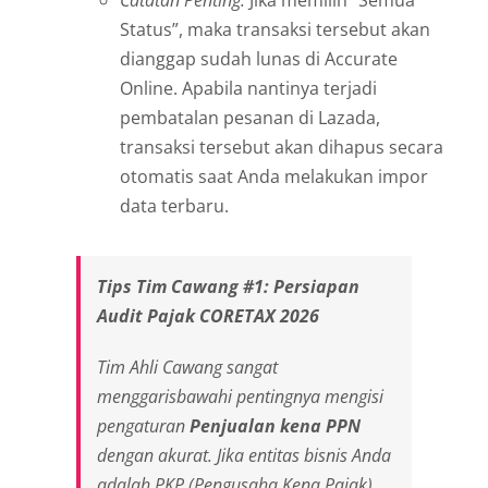
Status”, maka transaksi tersebut akan
dianggap sudah lunas di Accurate
Online. Apabila nantinya terjadi
pembatalan pesanan di Lazada,
transaksi tersebut akan dihapus secara
otomatis saat Anda melakukan impor
data terbaru.
Tips Tim Cawang #1: Persiapan
Audit Pajak CORETAX 2026
Tim Ahli Cawang sangat
menggarisbawahi pentingnya mengisi
pengaturan
Penjualan kena PPN
dengan akurat. Jika entitas bisnis Anda
adalah PKP (Pengusaha Kena Pajak),