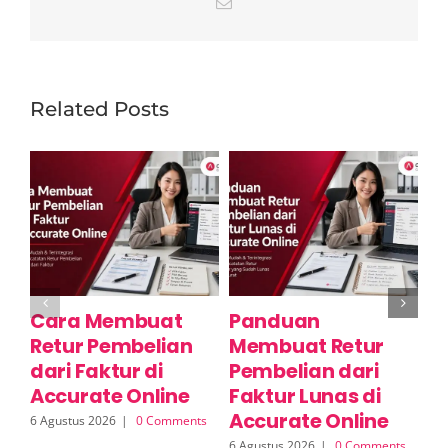
Email
Related Posts
Cara Membuat
Panduan
C
Retur Pembelian
Membuat Retur
R
dari Faktur di
Pembelian dari
S
Accurate Online
Faktur Lunas di
A
Accurate Online
6 Agustus 2026
|
0 Comments
6 A
6 Agustus 2026
|
0 Comments