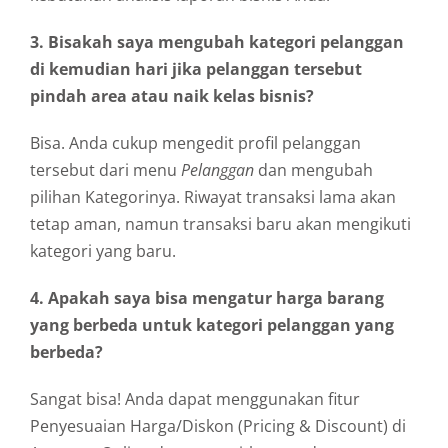
3. Bisakah saya mengubah kategori pelanggan
di kemudian hari jika pelanggan tersebut
pindah area atau naik kelas bisnis?
Bisa. Anda cukup mengedit profil pelanggan
tersebut dari menu
Pelanggan
dan mengubah
pilihan Kategorinya. Riwayat transaksi lama akan
tetap aman, namun transaksi baru akan mengikuti
kategori yang baru.
4. Apakah saya bisa mengatur harga barang
yang berbeda untuk kategori pelanggan yang
berbeda?
Sangat bisa! Anda dapat menggunakan fitur
Penyesuaian Harga/Diskon (Pricing & Discount) di