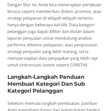
Dengan fitur ini, Anda bisa menerapkan perlakuan
khusus seperti memberikan diskon, promosi, atau
strategi pelayanan di wilayah-wilayah tertentu
hanya dengan beberapa kali klik. Data kategori
pelanggan juga dapat difilter dan diolah dalam
laporan penjualan untuk mendukung analisis
performa, efisiensi pelayanan, atau penyusunan
strategi penjualan yang lebih matang, serta
mempersiapkan data perpajakan yang lebih rapi
untuk sinkronisasi sistem seperti CORETAX.
Langkah-Langkah Panduan
Membuat Kategori Dan Sub
Kategori Pelanggan
Sebelum memulai langkah pembuatan, pastikan
Anda memahami fungsi dari kolom-kolom berikut