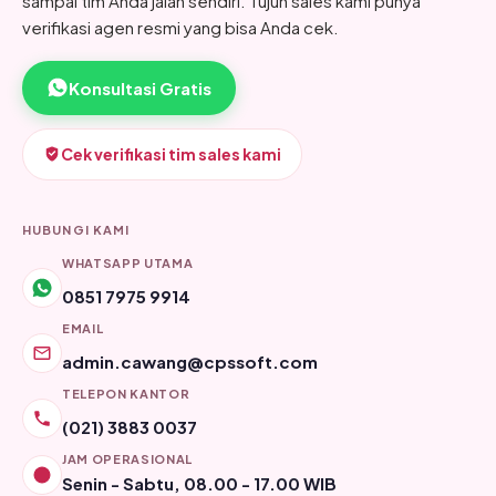
sampai tim Anda jalan sendiri. Tujuh sales kami punya
verifikasi agen resmi yang bisa Anda cek.
Konsultasi Gratis
Cek verifikasi tim sales kami
HUBUNGI KAMI
WHATSAPP UTAMA
0851 7975 9914
EMAIL
admin.cawang@cpssoft.com
TELEPON KANTOR
(021) 3883 0037
JAM OPERASIONAL
Senin - Sabtu, 08.00 - 17.00 WIB