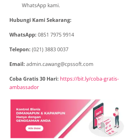
WhatsApp kami.
Hubungi Kami Sekarang:
WhatsApp:
0851 7975 9914
Telepon:
(021) 3883 0037
Email:
admin.cawang@cpssoft.com
Coba Gratis 30 Hari:
https://bit.ly/coba-gratis-
ambassador