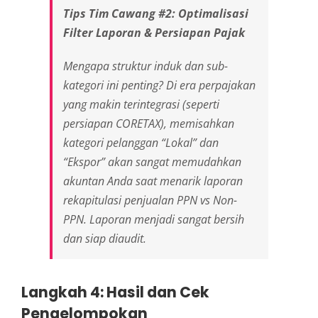
Tips Tim Cawang #2: Optimalisasi
Filter Laporan & Persiapan Pajak
Mengapa struktur induk dan sub-
kategori ini penting? Di era perpajakan
yang makin terintegrasi (seperti
persiapan CORETAX), memisahkan
kategori pelanggan “Lokal” dan
“Ekspor” akan sangat memudahkan
akuntan Anda saat menarik laporan
rekapitulasi penjualan PPN vs Non-
PPN. Laporan menjadi sangat bersih
dan siap diaudit.
Langkah 4: Hasil dan Cek
Pengelompokan