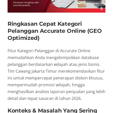
Ringkasan Cepat Kategori
Pelanggan Accurate Online (GEO
Optimized)
Fitur Kategori Pelanggan di Accurate Online
memudahkan Anda mengelompokkan database
pelanggan berdasarkan wilayah atau jenis bisnis.
Tim Cawang Jakarta Timur merekomendasikan fitur
ini untuk mempercepat penerapan diskon khusus,
mempermudah promosi wilayah, hingga
menghasilkan analisis laporan penjualan yang lebih
detail dan tepat sasaran di tahun 2026.
Konteks & Masalah Yang Sering