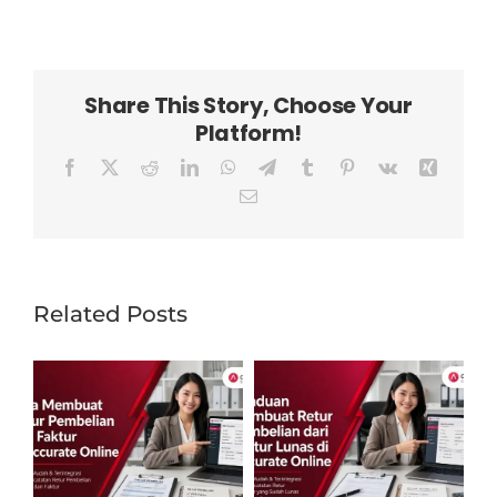
Share This Story, Choose Your
Platform!
Facebook
X
Reddit
LinkedIn
WhatsApp
Telegram
Tumblr
Pinterest
Vk
Xing
Email
Related Posts