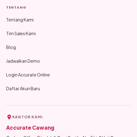
TENTANG
Tentang Kami
Tim Sales Kami
Blog
Jadwalkan Demo
Login Accurate Online
Daftar Akun Baru
KANTOR KAMI
Accurate Cawang