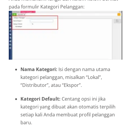
pada formulir Kategori Pelanggan:
Nama Kategori:
Isi dengan nama utama
kategori pelanggan, misalkan “Lokal”,
“Distributor”, atau “Ekspor”.
Kategori Default:
Centang opsi ini jika
kategori yang dibuat akan otomatis terpilih
setiap kali Anda membuat profil pelanggan
baru.