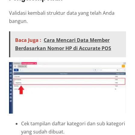
Validasi kembali struktur data yang telah Anda
bangun.
Baca Juga :
Cara Mencari Data Member
Berdasarkan Nomor HP di Accurate POS
Cek tampilan daftar kategori dan sub kategori
yang sudah dibuat.