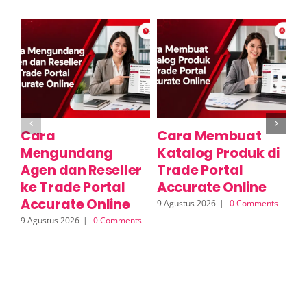
Cara
Cara Membuat
C
Mengundang
Katalog Produk di
Ko
Agen dan Reseller
Trade Portal
T
ke Trade Portal
Accurate Online
A
Accurate Online
a
9 Agustus 2026
|
0 Comments
R
9 Agustus 2026
|
0 Comments
9 A