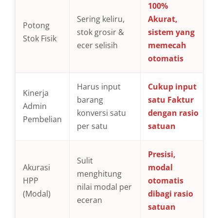
100%
Sering keliru,
Akurat,
Potong
stok grosir &
sistem yang
Stok Fisik
ecer selisih
memecah
otomatis
Harus input
Cukup input
Kinerja
barang
satu Faktur
Admin
konversi satu
dengan rasio
Pembelian
per satu
satuan
Presisi,
Sulit
Akurasi
modal
menghitung
HPP
otomatis
nilai modal per
(Modal)
dibagi rasio
eceran
satuan