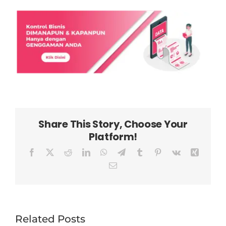
Share This Story, Choose Your
Platform!
Facebook
X
Reddit
LinkedIn
WhatsApp
Telegram
Tumblr
Pinterest
Vk
Xing
Email
Related Posts