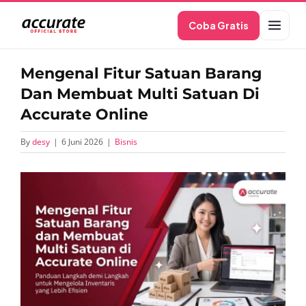
Skip
Coba Gratis
to
content
Mengenal Fitur Satuan Barang
Dan Membuat Multi Satuan Di
Accurate Online
By
desy
|
6 Juni 2026
|
Bisnis
View
Larger
Image